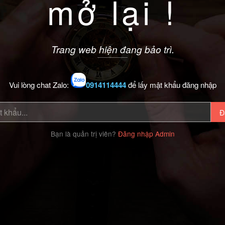
mở lại !
Trang web hiện đang bảo trì.
Vui lòng chat Zalo:
0914114444
để lấy mật khẩu đăng nhập
Đ
Bạn là quản trị viên?
Đăng nhập Admin