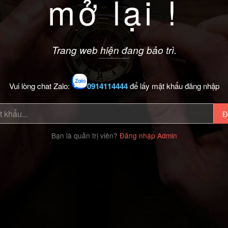
mở lại !
Trang web hiện đang bảo trì.
Vui lòng chat Zalo:
0914114444
để lấy mật khẩu đăng nhập
Đ
Bạn là quản trị viên?
Đăng nhập Admin