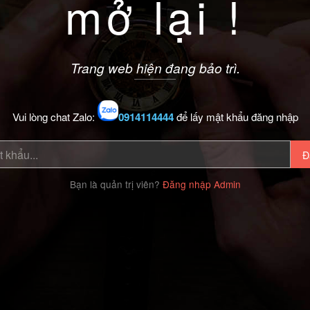
mở lại !
Trang web hiện đang bảo trì.
Vui lòng chat Zalo:
0914114444
để lấy mật khẩu đăng nhập
Đ
Bạn là quản trị viên?
Đăng nhập Admin