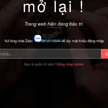
mở lại !
Trang web hiện đang bảo trì.
Vui lòng chat Zalo:
0914114444
để lấy mật khẩu đăng nhập
Đ
Bạn là quản trị viên?
Đăng nhập Admin