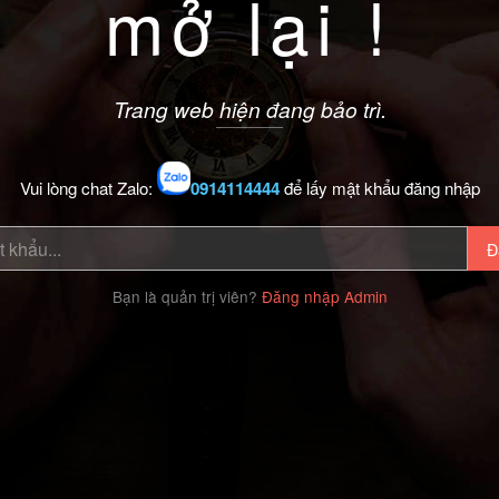
mở lại !
Trang web hiện đang bảo trì.
Vui lòng chat Zalo:
0914114444
để lấy mật khẩu đăng nhập
Đ
Bạn là quản trị viên?
Đăng nhập Admin