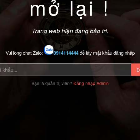
mở lại !
Trang web hiện đang bảo trì.
Vui lòng chat Zalo:
0914114444
để lấy mật khẩu đăng nhập
Đ
Bạn là quản trị viên?
Đăng nhập Admin