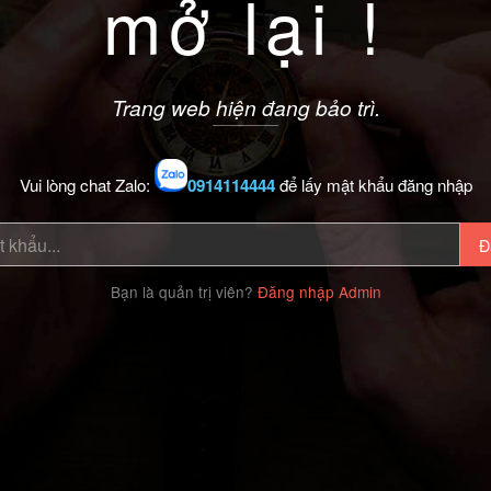
mở lại !
Trang web hiện đang bảo trì.
Vui lòng chat Zalo:
0914114444
để lấy mật khẩu đăng nhập
Đ
Bạn là quản trị viên?
Đăng nhập Admin