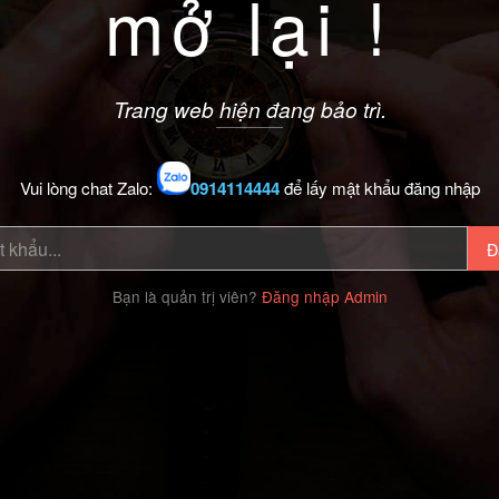
mở lại !
Trang web hiện đang bảo trì.
Vui lòng chat Zalo:
0914114444
để lấy mật khẩu đăng nhập
Đ
Bạn là quản trị viên?
Đăng nhập Admin