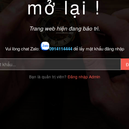
mở lại !
Trang web hiện đang bảo trì.
Vui lòng chat Zalo:
0914114444
để lấy mật khẩu đăng nhập
Đ
Bạn là quản trị viên?
Đăng nhập Admin