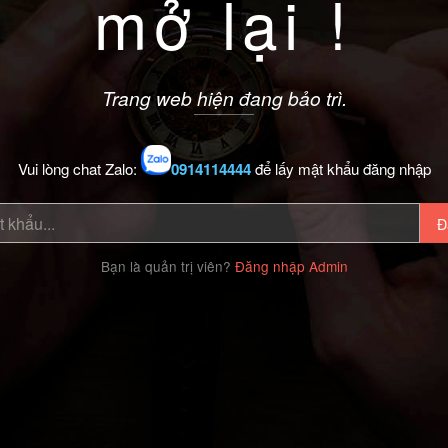
mở lại !
Trang web hiện đang bảo trì.
Vui lòng chat Zalo:
0914114444
để lấy mật khẩu đăng nhập
Đ
Bạn là quản trị viên?
Đăng nhập Admin