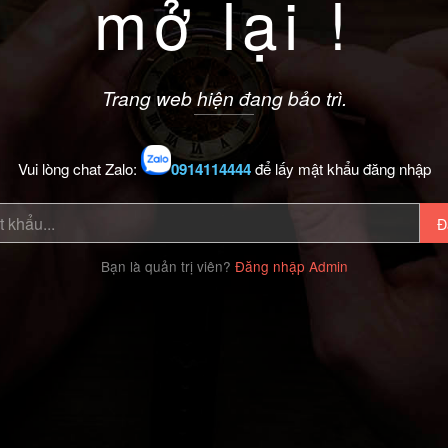
mở lại !
Trang web hiện đang bảo trì.
Vui lòng chat Zalo:
0914114444
để lấy mật khẩu đăng nhập
Đ
Bạn là quản trị viên?
Đăng nhập Admin