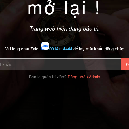
mở lại !
Trang web hiện đang bảo trì.
Vui lòng chat Zalo:
0914114444
để lấy mật khẩu đăng nhập
Đ
Bạn là quản trị viên?
Đăng nhập Admin