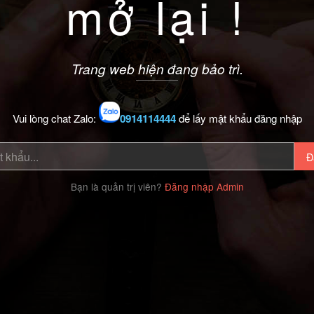
mở lại !
Trang web hiện đang bảo trì.
Vui lòng chat Zalo:
0914114444
để lấy mật khẩu đăng nhập
Đ
Bạn là quản trị viên?
Đăng nhập Admin