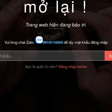
mở lại !
Trang web hiện đang bảo trì.
Vui lòng chat Zalo:
0914114444
để lấy mật khẩu đăng nhập
Đ
Bạn là quản trị viên?
Đăng nhập Admin