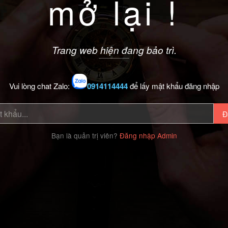
mở lại !
Trang web hiện đang bảo trì.
Vui lòng chat Zalo:
0914114444
để lấy mật khẩu đăng nhập
Đ
Bạn là quản trị viên?
Đăng nhập Admin