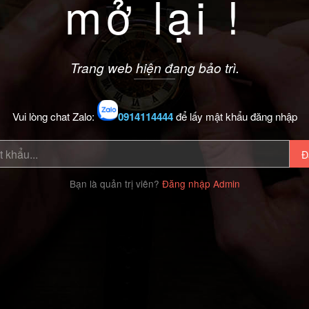
mở lại !
Trang web hiện đang bảo trì.
Vui lòng chat Zalo:
0914114444
để lấy mật khẩu đăng nhập
Đ
Bạn là quản trị viên?
Đăng nhập Admin