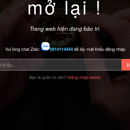
mở lại !
Trang web hiện đang bảo trì.
Vui lòng chat Zalo:
0914114444
để lấy mật khẩu đăng nhập
Đ
Bạn là quản trị viên?
Đăng nhập Admin