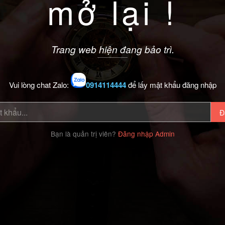
mở lại !
Trang web hiện đang bảo trì.
Vui lòng chat Zalo:
0914114444
để lấy mật khẩu đăng nhập
Đ
Bạn là quản trị viên?
Đăng nhập Admin