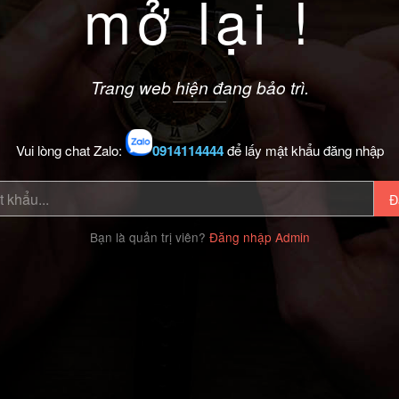
mở lại !
Trang web hiện đang bảo trì.
Vui lòng chat Zalo:
0914114444
để lấy mật khẩu đăng nhập
Đ
Bạn là quản trị viên?
Đăng nhập Admin