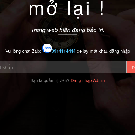
mở lại !
Trang web hiện đang bảo trì.
Vui lòng chat Zalo:
0914114444
để lấy mật khẩu đăng nhập
Đ
Bạn là quản trị viên?
Đăng nhập Admin