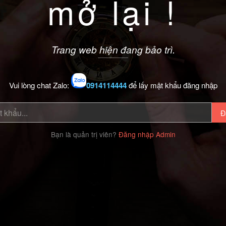
mở lại !
Trang web hiện đang bảo trì.
Vui lòng chat Zalo:
0914114444
để lấy mật khẩu đăng nhập
Đ
Bạn là quản trị viên?
Đăng nhập Admin