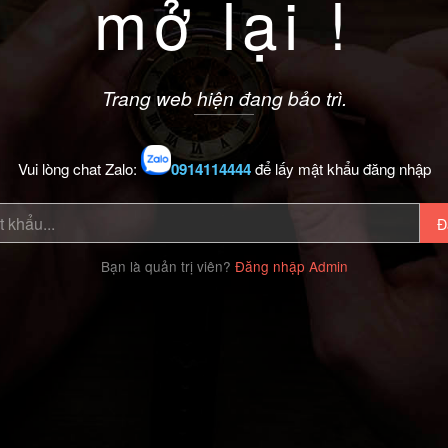
mở lại !
Trang web hiện đang bảo trì.
Vui lòng chat Zalo:
0914114444
để lấy mật khẩu đăng nhập
Đ
Bạn là quản trị viên?
Đăng nhập Admin