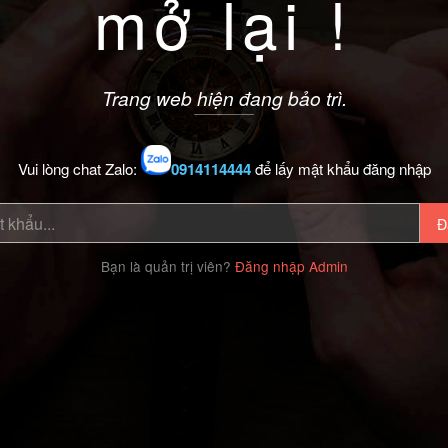
mở lại !
Trang web hiện đang bảo trì.
Vui lòng chat Zalo:
0914114444
để lấy mật khẩu đăng nhập
Đ
Bạn là quản trị viên?
Đăng nhập Admin