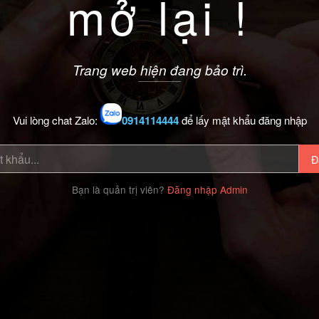
mở lại !
Trang web hiện đang bảo trì.
Vui lòng chat Zalo:
0914114444
để lấy mật khẩu đăng nhập
Đ
Bạn là quản trị viên?
Đăng nhập Admin