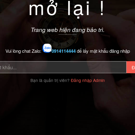
mở lại !
Trang web hiện đang bảo trì.
Vui lòng chat Zalo:
0914114444
để lấy mật khẩu đăng nhập
Đ
Bạn là quản trị viên?
Đăng nhập Admin