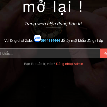
mở lại !
Trang web hiện đang bảo trì.
Vui lòng chat Zalo:
0914114444
để lấy mật khẩu đăng nhập
Đ
Bạn là quản trị viên?
Đăng nhập Admin