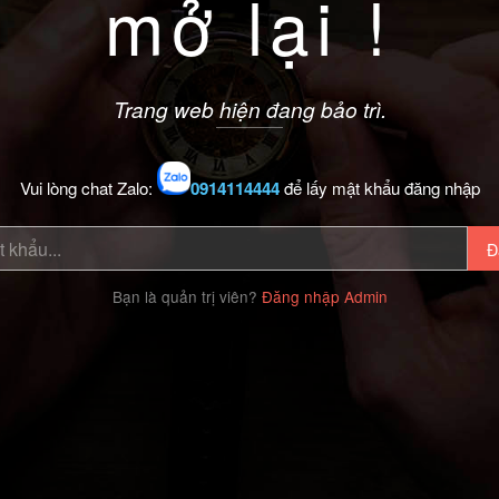
mở lại !
Trang web hiện đang bảo trì.
Vui lòng chat Zalo:
0914114444
để lấy mật khẩu đăng nhập
Đ
Bạn là quản trị viên?
Đăng nhập Admin