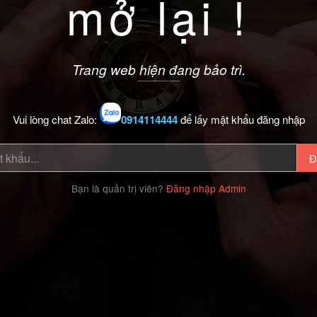
mở lại !
Trang web hiện đang bảo trì.
Vui lòng chat Zalo:
0914114444
để lấy mật khẩu đăng nhập
Đ
Bạn là quản trị viên?
Đăng nhập Admin