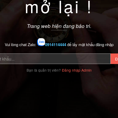
mở lại !
Trang web hiện đang bảo trì.
Vui lòng chat Zalo:
0914114444
để lấy mật khẩu đăng nhập
Đ
Bạn là quản trị viên?
Đăng nhập Admin