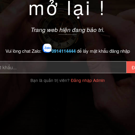
mở lại !
Trang web hiện đang bảo trì.
Vui lòng chat Zalo:
0914114444
để lấy mật khẩu đăng nhập
Đ
Bạn là quản trị viên?
Đăng nhập Admin