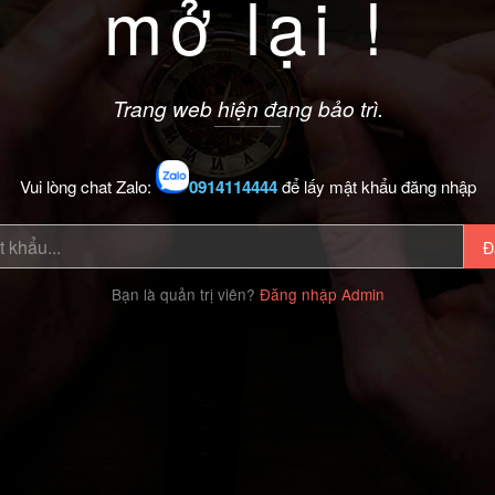
mở lại !
Trang web hiện đang bảo trì.
Vui lòng chat Zalo:
0914114444
để lấy mật khẩu đăng nhập
Đ
Bạn là quản trị viên?
Đăng nhập Admin