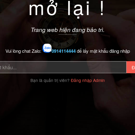
mở lại !
Trang web hiện đang bảo trì.
Vui lòng chat Zalo:
0914114444
để lấy mật khẩu đăng nhập
Đ
Bạn là quản trị viên?
Đăng nhập Admin