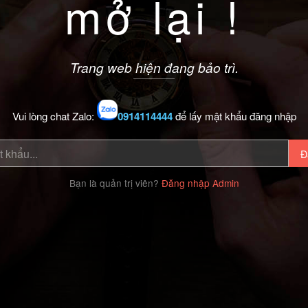
mở lại !
Trang web hiện đang bảo trì.
Vui lòng chat Zalo:
0914114444
để lấy mật khẩu đăng nhập
Đ
Bạn là quản trị viên?
Đăng nhập Admin