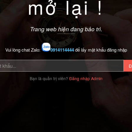
mở lại !
Trang web hiện đang bảo trì.
Vui lòng chat Zalo:
0914114444
để lấy mật khẩu đăng nhập
Đ
Bạn là quản trị viên?
Đăng nhập Admin