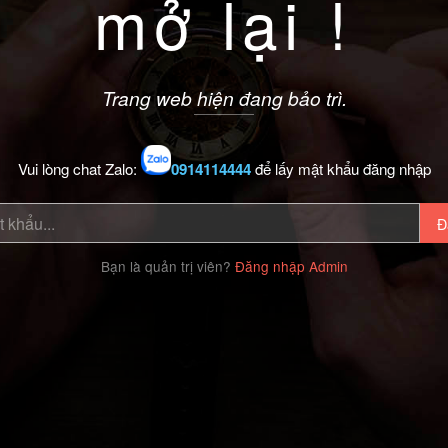
mở lại !
Trang web hiện đang bảo trì.
Vui lòng chat Zalo:
0914114444
để lấy mật khẩu đăng nhập
Đ
Bạn là quản trị viên?
Đăng nhập Admin