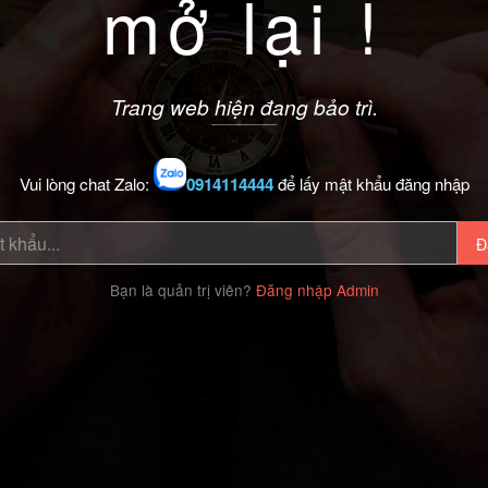
mở lại !
Trang web hiện đang bảo trì.
Vui lòng chat Zalo:
0914114444
để lấy mật khẩu đăng nhập
Đ
Bạn là quản trị viên?
Đăng nhập Admin